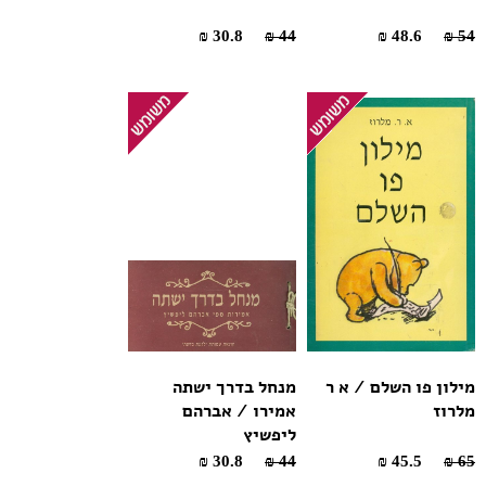
30.8 ₪
44 ₪
48.6 ₪
54 ₪
מילון פו השלם / א ר
מנחל בדרך ישתה
מלרוז
אמירו / אברהם
ליפשיץ
30.8 ₪
44 ₪
45.5 ₪
65 ₪