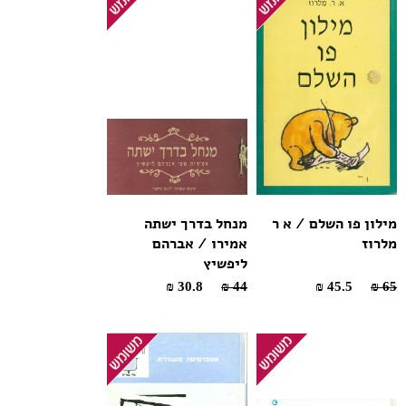
מילון פו השלם / א ר
מנחל בדרך ישתה
מלרוז
אמירו / אברהם
ליפשיץ
30.8 ₪
44 ₪
45.5 ₪
65 ₪