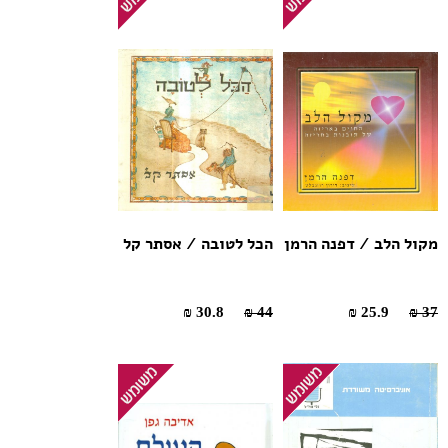
מקול הלב / דפנה הרמן
הכל לטובה / אסתר קל
30.8 ₪
44 ₪
25.9 ₪
37 ₪