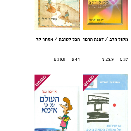
מקול הלב / דפנה הרמן
הכל לטובה / אסתר קל
30.8 ₪
44 ₪
25.9 ₪
37 ₪