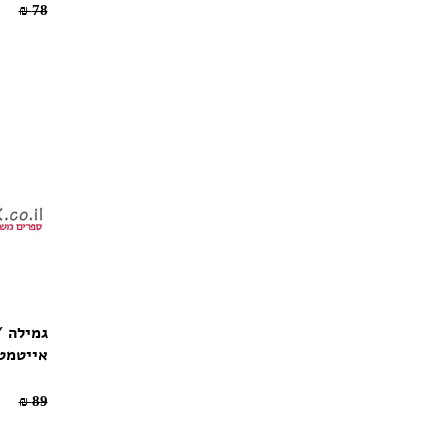
70.2 ₪
78 ₪
גמילה /
אייטמט
80.1 ₪
89 ₪