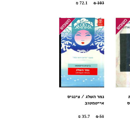
72.1 ₪
103 ₪
נמר השלג / צינגיס
ס
אייטמטוב
35.7 ₪
51 ₪