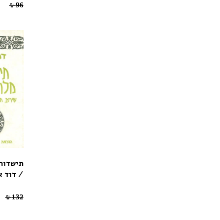
67.2 ₪
96 ₪
תישדורו
/ דוד א
.4 ₪
132 ₪