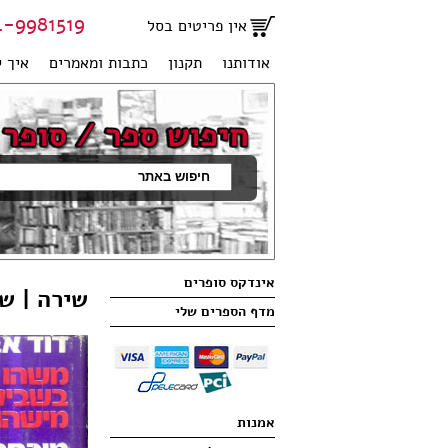
81519 | 051-2707950
אין פריטים בסל
אודותנו
תקנון
כתבות ומאמרים
איך ק
אינדקס סופרים
שירה | ש
מדף הספרים שלי
אמנות