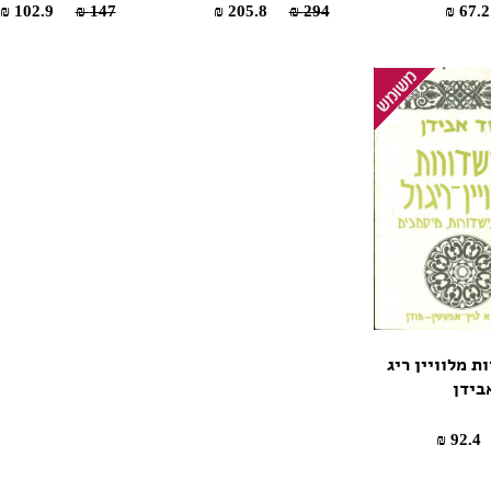
102.9 ₪
147 ₪
205.8 ₪
294 ₪
ת מלוויין ריג
בידן
92