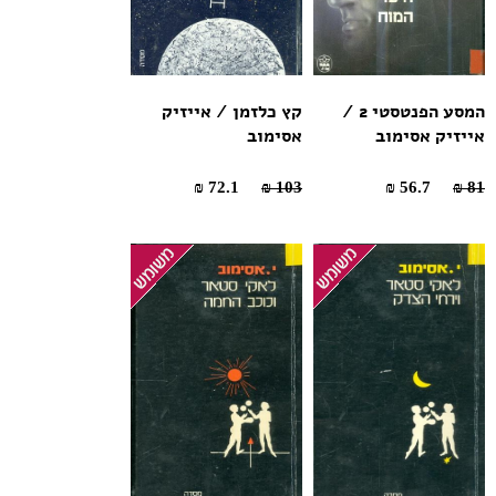
המסע הפנטסטי 2 /
קץ כלזמן / אייזיק
אייזיק אסימוב
אסימוב
72.1 ₪
103 ₪
56.7 ₪
81 ₪