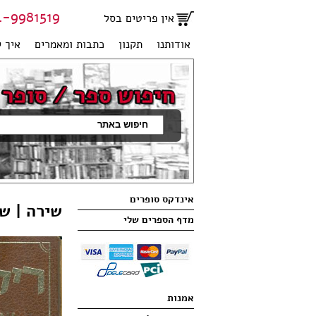
81519 | 051-2707950
אין פריטים בסל
אודותנו
תקנון
כתבות ומאמרים
איך ק
אינדקס סופרים
שירה | ש
מדף הספרים שלי
אמנות