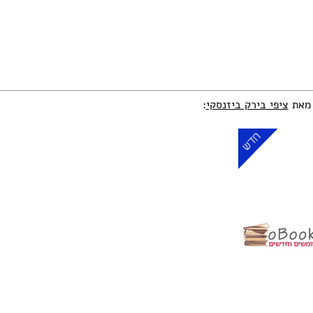
 מאת
ציפי בירק ביזנסקי
: