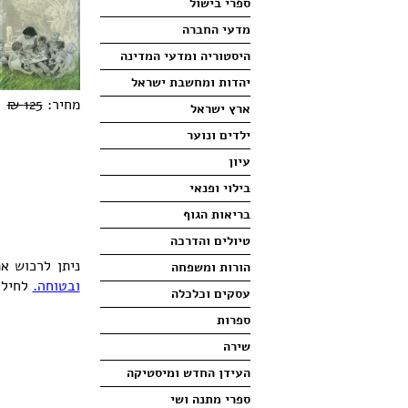
ספרי בישול
מדעי החברה
היסטוריה ומדעי המדינה
יהדות ומחשבת ישראל
מחיר:
125 ₪
מח
ארץ ישראל
ילדים ונוער
עיון
בילוי ופנאי
בריאות הגוף
טיולים והדרכה
ניתן לרכוש א
הורות ומשפחה
ובטוחה.
לחילו
עסקים וכלכלה
ספרות
שירה
העידן החדש ומיסטיקה
ספרי מתנה ושי