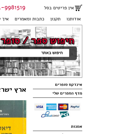
81519 | 051-2707950
אין פריטים בסל
אודותנו
תקנון
כתבות ומאמרים
איך ק
אינדקס סופרים
ארץ ישרא
מדף הספרים שלי
אמנות