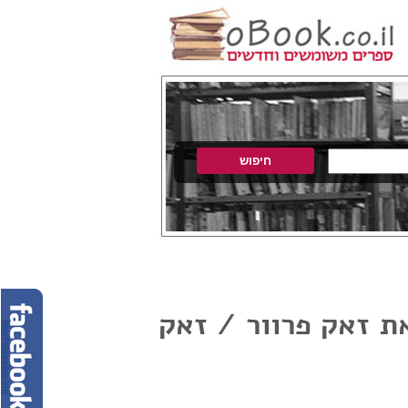
ת זאק פרוור / זאק