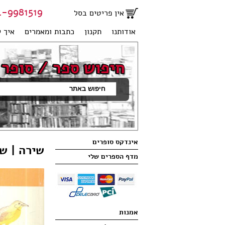
81519 | 051-2707950
אין פריטים בסל
אודותנו
תקנון
כתבות ומאמרים
איך ק
אינדקס סופרים
שירה | ש
מדף הספרים שלי
אמנות