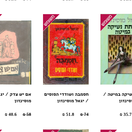
שיקה במיטה /
חסמבה ושודדי הסוסים
אם יש צדק / יג
סינזון
/ יגאל מוסינזון
מוסינזון
40.6 ₪
58 ₪
51.8 ₪
74 ₪