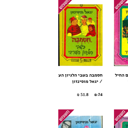
 החיל
חסמבה בשבי הלגיון הע
/ יגאל מוסינזון
51.8 ₪
74 ₪