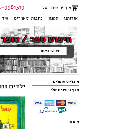
81519 | 051-2707950
אין פריטים בסל
אודותנו
תקנון
כתבות ומאמרים
איך ק
אינדקס סופרים
ילדים ונו
מדף הספרים שלי
אמנות