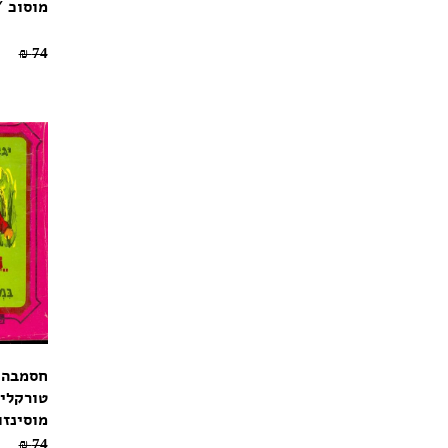
מוסוכ /
51.8 ₪
74 ₪
חסמבה 
טורקלין
מוסינזו
51.8 ₪
74 ₪