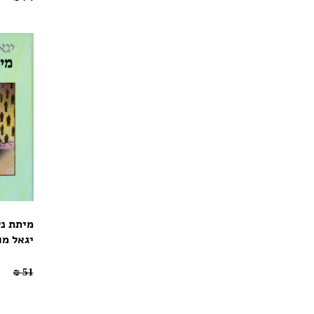
מיתת נ
יגאל מו
35.7 ₪
51 ₪