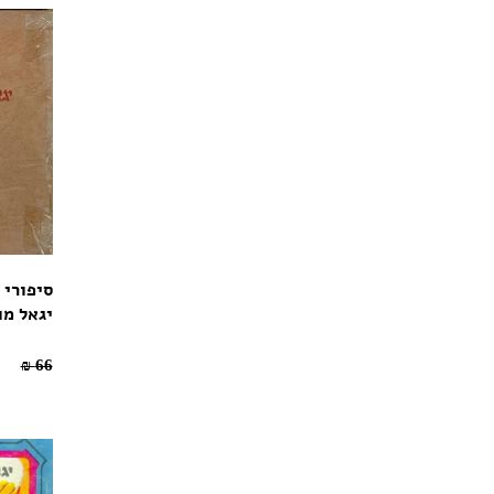
סיפורי 
יגאל מו
46.2 ₪
66 ₪