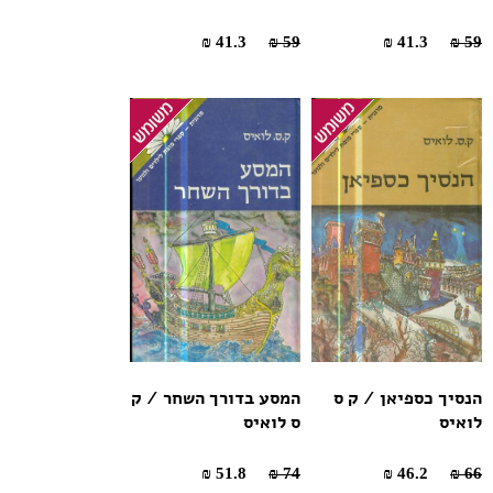
41.3 ₪
59 ₪
41.3 ₪
59 ₪
הנסיך כספיאן / ק ס
המסע בדורך השחר / ק
לואיס
ס לואיס
51.8 ₪
74 ₪
46.2 ₪
66 ₪