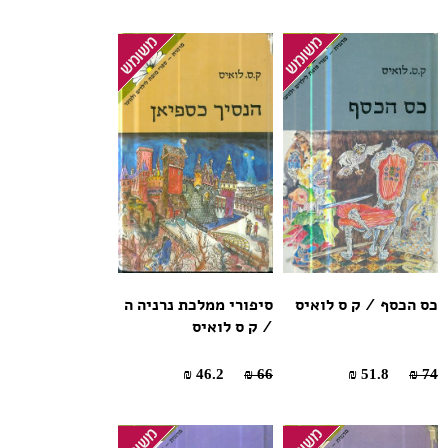
כס הכסף / ק ס לואיס
סיפורי ממלכת נרניה ה
/ ק ס לואיס
46.2 ₪
66 ₪
51.8 ₪
74 ₪