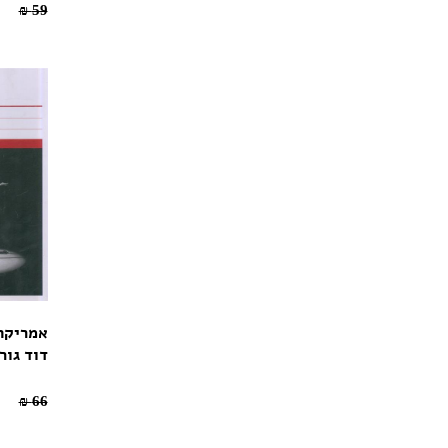
41.3 ₪
59 ₪
אמריקה
דוד גור
46.2 ₪
66 ₪