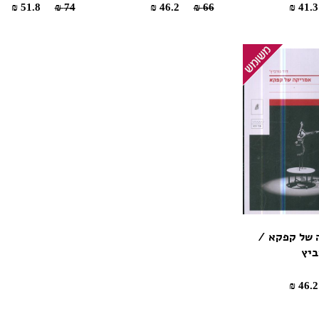
51.8 ₪
74 ₪
46.2 ₪
66 ₪
 של קפקא /
ביץ