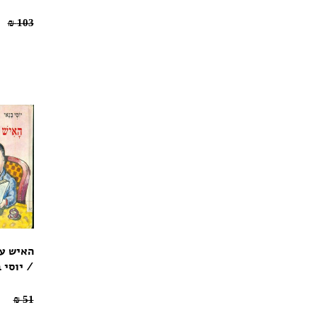
.1 ₪
103 ₪
האיש ע
/ יוסי 
35.7 ₪
51 ₪