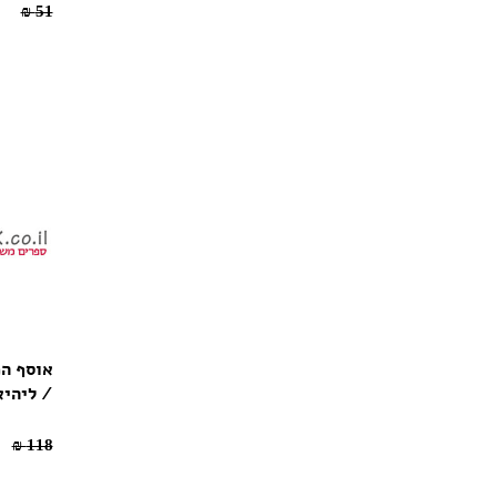
35.7 ₪
51 ₪
אוסף המ
/ ליהיא
.2 ₪
118 ₪