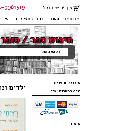
81519 | 051-2707950
אין פריטים בסל
אודותנו
תקנון
כתבות ומאמרים
איך ק
אינדקס סופרים
ילדים ונו
מדף הספרים שלי
אמנות