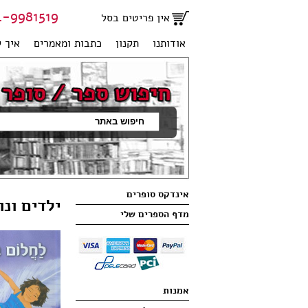
81519 | 051-2707950
אין פריטים בסל
אודותנו
תקנון
כתבות ומאמרים
איך ק
אינדקס סופרים
ילדים ונו
מדף הספרים שלי
אמנות