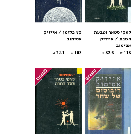
לאקי סטאר וטבעת
קץ כלזמן / אייזיק
השבת / אייזיק
אסימוב
אסימוב
72.1 ₪
103 ₪
82.6 ₪
118 ₪