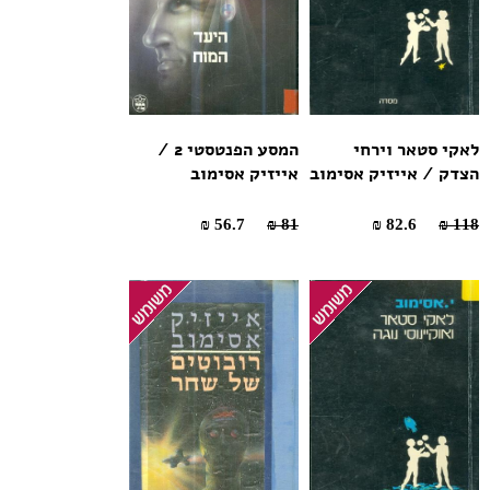
לאקי סטאר וירחי
המסע הפנטסטי 2 /
הצדק / אייזיק אסימוב
אייזיק אסימוב
56.7 ₪
81 ₪
82.6 ₪
118 ₪