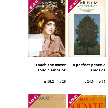
touch the water
a perfect peace /
touc / amos oz
amos oz
18.2 ₪
26 ₪
24.5 ₪
35 ₪