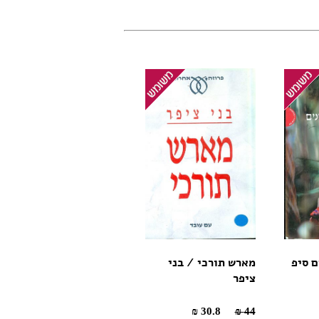
ם סיפ
מארש תורכי / בני
ציפר
30.8 ₪
44 ₪