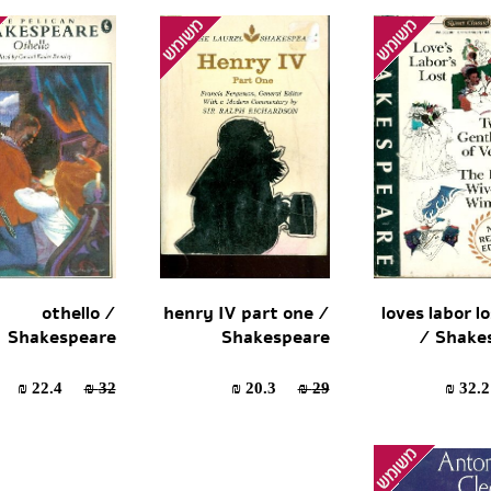
othello /
henry IV part one /
loves labor l
Shakespeare
Shakespeare
/ Shake
22.4 ₪
32 ₪
20.3 ₪
29 ₪