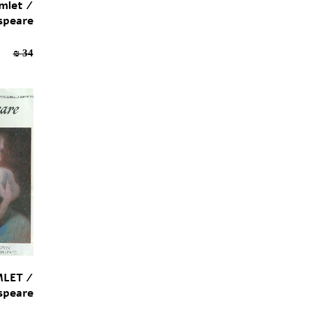
mlet /
speare
23.8 ₪
34 ₪
LET /
speare