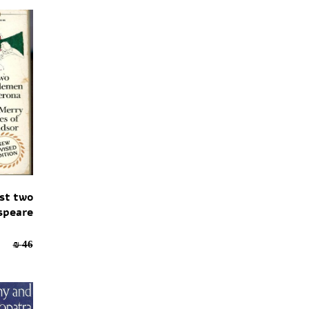
ost two
speare
32.2 ₪
46 ₪