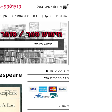
81519 | 051-2707950
אין פריטים בסל
אודותנו
תקנון
כתבות ומאמרים
איך ?
אינדקס סופרים
kespeare
מדף הספרים שלי
אמנות