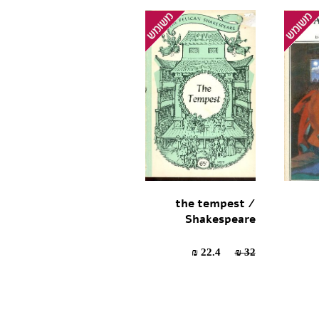
the tempest /
Shakespeare
22.4 ₪
32 ₪