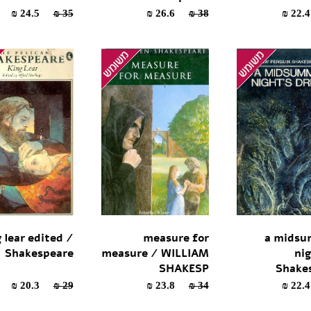
24.5 ₪
35 ₪
26.6 ₪
38 ₪
 lear edited /
measure for
a midsu
Shakespeare
measure / WILLIAM
nig
SHAKESP
Shake
20.3 ₪
29 ₪
23.8 ₪
34 ₪