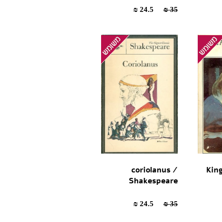
24.5 ₪
35 ₪
coriolanus /
King
Shakespeare
24.5 ₪
35 ₪