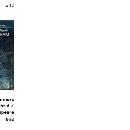
22.4 ₪
32 ₪
mmers
ht d /
speare
22.4 ₪
32 ₪