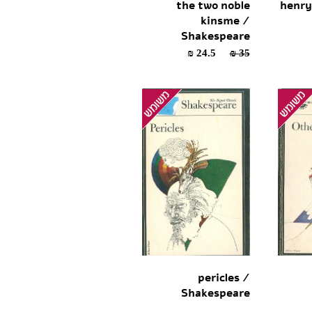
the two noble
henry
kinsme /
Shakespeare
24.5 ₪
35 ₪
pericles /
Shakespeare