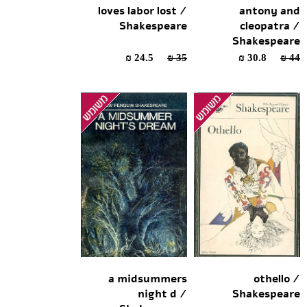
loves labor lost /
antony and
Shakespeare
cleopatra /
Shakespeare
24.5 ₪
35 ₪
30.8 ₪
44 ₪
a midsummers
othello /
night d /
Shakespeare