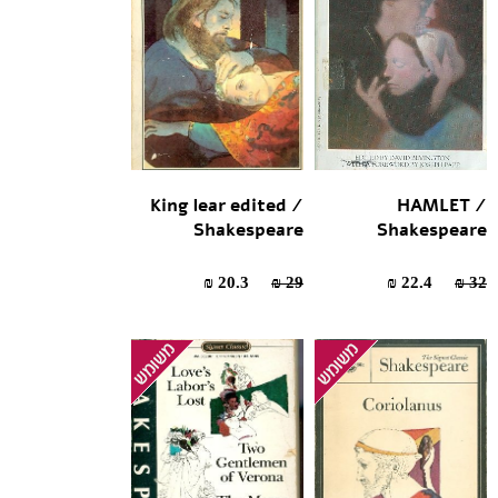
King lear edited /
HAMLET /
Shakespeare
Shakespeare
20.3 ₪
29 ₪
22.4 ₪
32 ₪