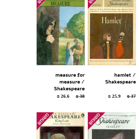
measure for
hamlet /
measure /
Shakespeare
Shakespeare
26.6 ₪
38 ₪
25.9 ₪
37 ₪