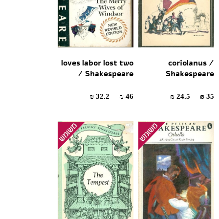
loves labor lost two
coriolanus /
/ Shakespeare
Shakespeare
32.2 ₪
46 ₪
24.5 ₪
35 ₪