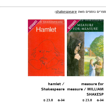
:
shakespeare
ספרים נוספים מאת
hamlet /
measure for
Shakespeare
measure / WILLIAM
SHAKESP
23.8 ₪
34 ₪
23.8 ₪
34 ₪